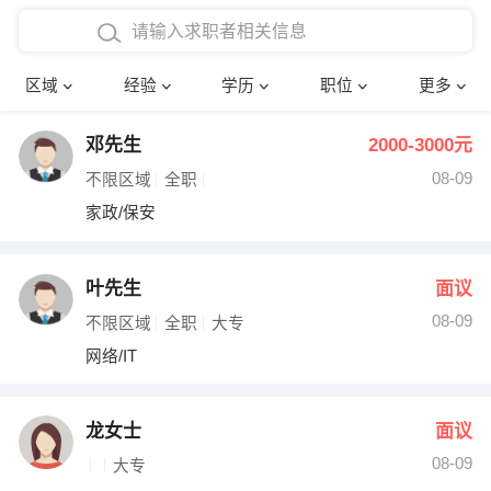
在校学生工作经验
本科
行政后勤
建筑装潢
确定
区域
经验
学历
职位
更多
三年以上工作经验
硕士
销售岗位
教师
邓先生
2000-3000元
四年以上工作经验
博士
文员
护士
08-09
不限区域
全职
五年以上工作经验
财务会计
传单派发
家政/保安
十年以上工作经验
超市零售
促销导购
叶先生
面议
网络IT
保健按摩
08-09
不限区域
全职
大专
网络/IT
快递员
前台接待
收银员
技术员/工程师
龙女士
面议
08-09
水电/机修
部门经理
大专