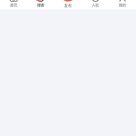
08-08
不限区域
全职
本科
首页
搜索
入驻
我的
发布
教师
崔先生
5000-8000元
08-08
不限区域
全职
招聘信息
求职简历
司机/交通
张先生
面议
08-08
不限区域
全职
其他职位
曾女士
3000-4000元
08-08
不限区域
全职
大专
行政/后勤